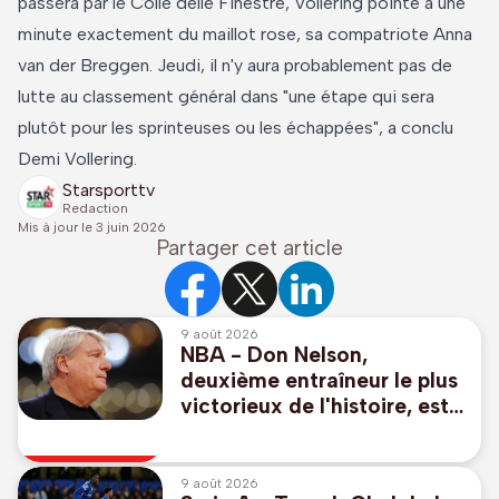
passera par le Colle delle Finestre, Vollering pointe à une
minute exactement du maillot rose, sa compatriote Anna
van der Breggen. Jeudi, il n'y aura probablement pas de
lutte au classement général dans "une étape qui sera
plutôt pour les sprinteuses ou les échappées", a conclu
Demi Vollering.
Starsporttv
Redaction
Mis à jour le
3 juin 2026
Partager cet article
9 août 2026
NBA - Don Nelson,
deuxième entraîneur le plus
victorieux de l'histoire, est
décédé à 86 ans
9 août 2026