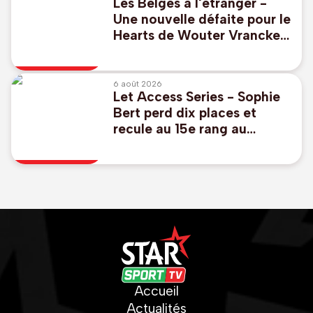
Les Belges à l'étranger -
Une nouvelle défaite pour le
Hearts de Wouter Vrancken
, Godts buteur avec l'Ajax
6 août 2026
Let Access Series - Sophie
Bert perd dix places et
recule au 15e rang au
Danemark à l'issue du 2e
tour
Accueil
Actualités