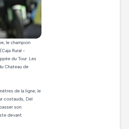
ne, le champion
(Caja Rural -
ppée du Tour. Les
 du Chateau de
ètres de la ligne, le
ur costauds, Del
épasser son
ste devant