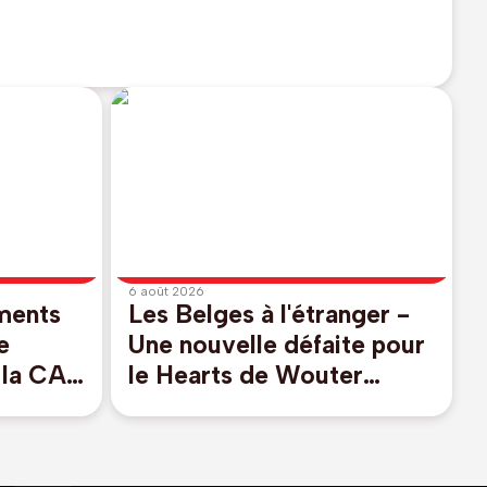
6 août 2026
ements
Les Belges à l'étranger -
e
Une nouvelle défaite pour
 la CAF
le Hearts de Wouter
mité
Vrancken , Godts buteur
ntino
avec l'Ajax