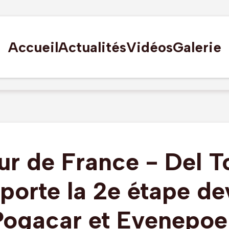
Accueil
Actualités
Vidéos
Galerie
ur de France - Del T
porte la 2e étape de
Pogacar et Evenepoel