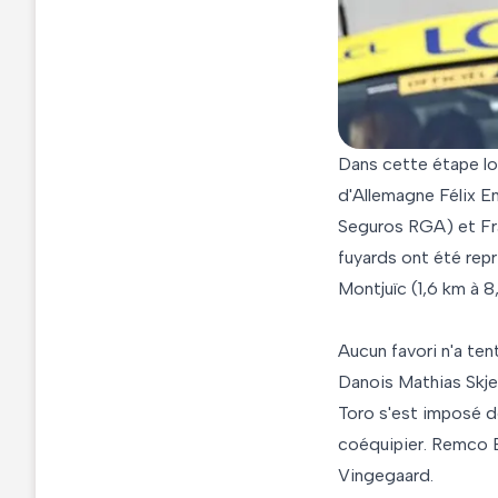
Dans cette étape lo
d'Allemagne Félix En
Seguros RGA) et Fra
fuyards ont été rep
Montjuïc (1,6 km à 8
Aucun favori n'a ten
Danois Mathias Skjel
Toro s'est imposé de
coéquipier. Remco 
Vingegaard.