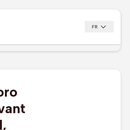
FR
oro
vant
,