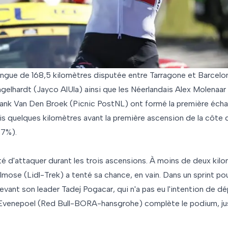
ngue de 168,5 kilomètres disputée entre Tarragone et Barcelo
gelhardt (Jayco AlUla) ainsi que les Néerlandais Alex Molenaar 
nk Van Den Broek (Picnic PostNL) ont formé la première écha
ris quelques kilomètres avant la première ascension de la côte
,7%).
té d'attaquer durant les trois ascensions. À moins de deux kilom
mose (Lidl-Trek) a tenté sa chance, en vain. Dans un sprint po
vant son leader Tadej Pogacar, qui n'a pas eu l'intention de d
Evenepoel (Red Bull-BORA-hansgrohe) complète le podium, ju