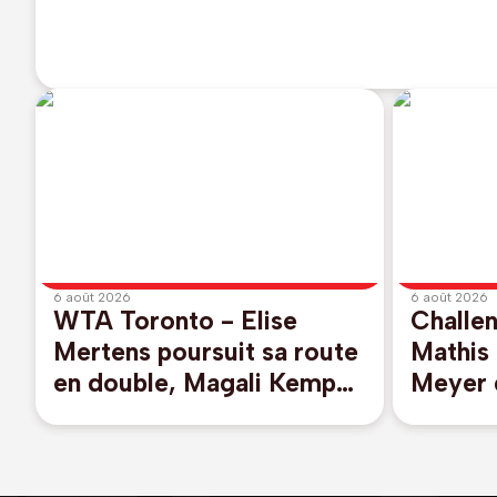
6 août 2026
6 août 2026
WTA Toronto - Elise
Challen
Mertens poursuit sa route
Mathis
en double, Magali Kempen
Meyer 
éliminée
par po
Scottis