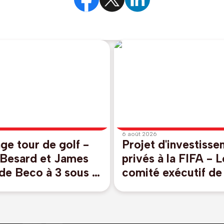
6 août 2026
ge tour de golf -
Projet d'investiss
 Besard et James
privés à la FIFA - L
de Beco à 3 sous le
comité exécutif de
ur commencer au
"réaffirme à l'unani
h Challenge
son soutien" à Infa