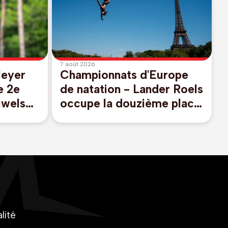
7 août 2026
Meyer
Championnats d'Europe
e 2e
de natation - Lander Roels
uwels
occupe la douzième place
ut en
au plongeon de haut vol à
la mi-parcours
lité