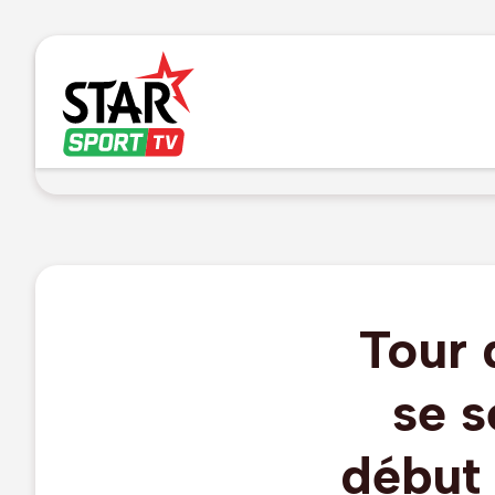
Tour 
se s
début 