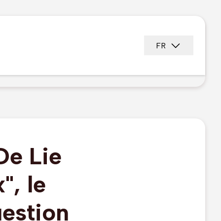
FR
De Lie
", le
uestion