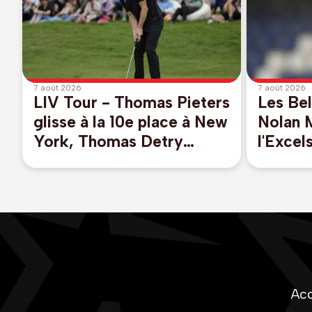
7 août 2026
7 août 2026
LIV Tour - Thomas Pieters
Les Bel
glisse à la 10e place à New
Nolan 
York, Thomas Detry
l'Excel
remonte au 39e rang
Cambuu
saison 
Acc