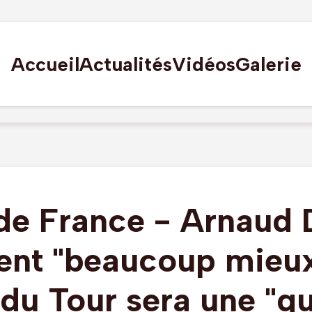
Accueil
Actualités
Vidéos
Galerie
de France - Arnaud 
ent "beaucoup mieux
du Tour sera une "q