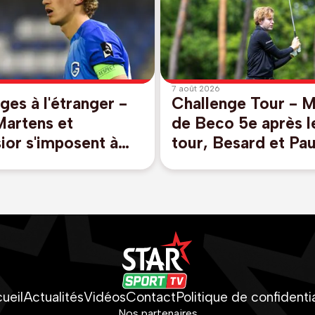
7 août 2026
ges à l'étranger -
Challenge Tour - 
Martens et
de Beco 5e après l
sior s'imposent à
tour, Besard et Pa
r pour lancer la
ne passent pas le c
en Eredivisie
Ecosse
ueil
Actualités
Vidéos
Contact
Politique de confidentia
Nos partenaires