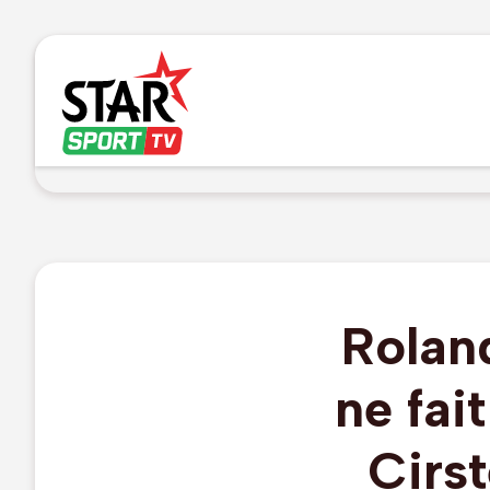
Rolan
ne fai
Cirst