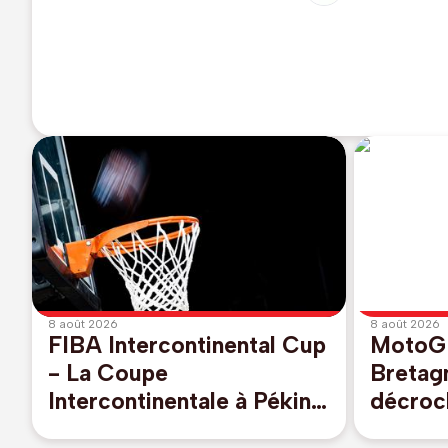
8 août 2026
8 août 2026
FIBA Intercontinental Cup
MotoGP
- La Coupe
Bretag
Intercontinentale à Pékin
décroch
en septembre avec Vilnius
à Silve