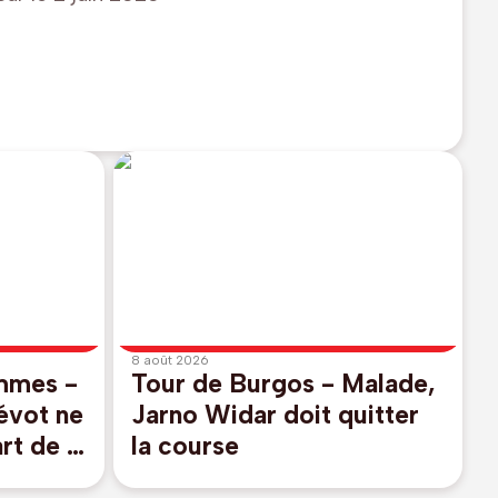
8 août 2026
mmes -
Tour de Burgos - Malade,
évot ne
Jarno Widar doit quitter
rt de la
la course