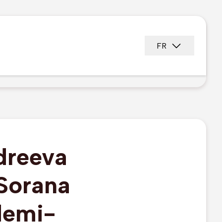
FR
dreeva
 Sorana
 demi-