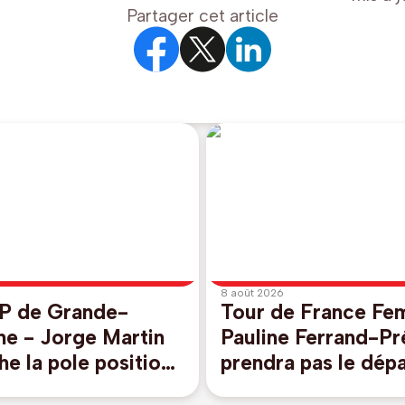
Partager cet article
8 août 2026
 de Grande-
Tour de France Fe
ne - Jorge Martin
Pauline Ferrand-Pr
e la pole position
prendra pas le dépa
rstone
huitième étape