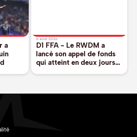
6 août 2026
r a
D1 FFA - Le RWDM a
uin
lancé son appel de fonds
id
qui atteint en deux jours
un montant de 100.000
euros
lité