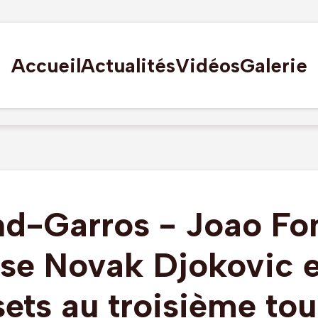
Accueil
Actualités
Vidéos
Galerie
nd-Garros - Joao Fo
se Novak Djokovic 
sets au troisième tou