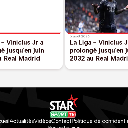
6 août 2026
 - Vinicius Jr a
La Liga - Vinicius J
é jusqu'en juin
prolongé jusqu'en j
u Real Madrid
2032 au Real Madr
ueil
Actualités
Vidéos
Contact
Politique de confidentia
Nos partenaires