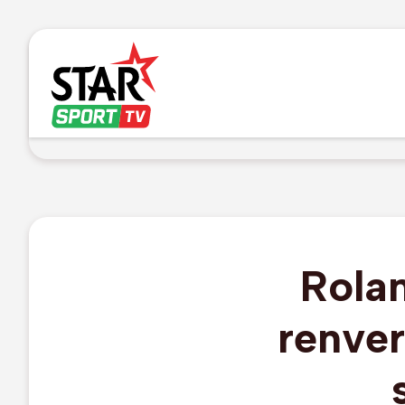
Rola
renver