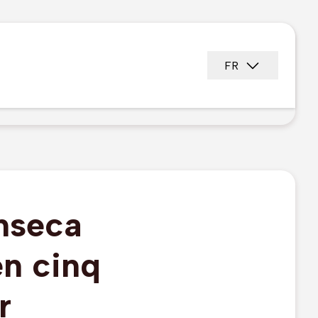
FR
nseca
en cinq
r