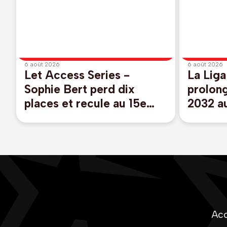
6 août 2026
6 août 2026
Let Access Series -
La Liga
Sophie Bert perd dix
prolong
places et recule au 15e
2032 a
rang au Danemark à l'issue
du 2e tour
Acc