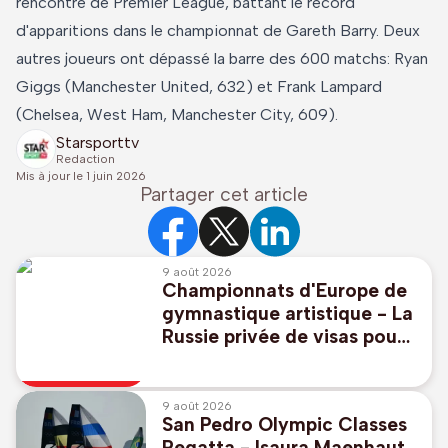
rencontre de Premier League, battant le record
d'apparitions dans le championnat de Gareth Barry. Deux
autres joueurs ont dépassé la barre des 600 matchs: Ryan
Giggs (Manchester United, 632) et Frank Lampard
(Chelsea, West Ham, Manchester City, 609).
Starsporttv
Redaction
Mis à jour le
1 juin 2026
Partager cet article
9 août 2026
Championnats d'Europe de
gymnastique artistique - La
Russie privée de visas pour
9 de ses membres dont
Melnikova, championne du
monde
9 août 2026
San Pedro Olympic Classes
Regatta - Isaura Maenhaut