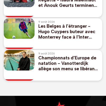
et Anouk Geurts terminent
à la 9e place dans les eaux
des JO de 2028
9 août 2026
Les Belges à l'étranger -
Hugo Cuypers buteur avec
Monterrey face à l'Inter
Miami sans Lionel Messi
9 août 2026
Championnats d'Europe de
natation - Vanotterdijk
allège son menu se libérant
du 50m libre et 100m dos,
pas de relais mixte