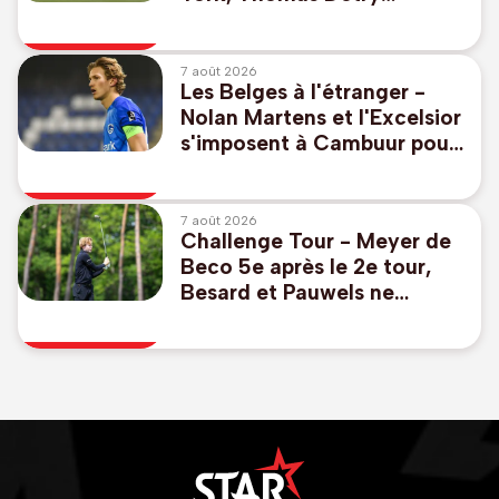
remonte au 39e rang
7 août 2026
Les Belges à l'étranger -
Nolan Martens et l'Excelsior
s'imposent à Cambuur pour
lancer la saison en
Eredivisie
7 août 2026
Challenge Tour - Meyer de
Beco 5e après le 2e tour,
Besard et Pauwels ne
passent pas le cut en
Ecosse