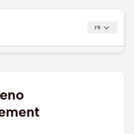
FR
Zeno
nement