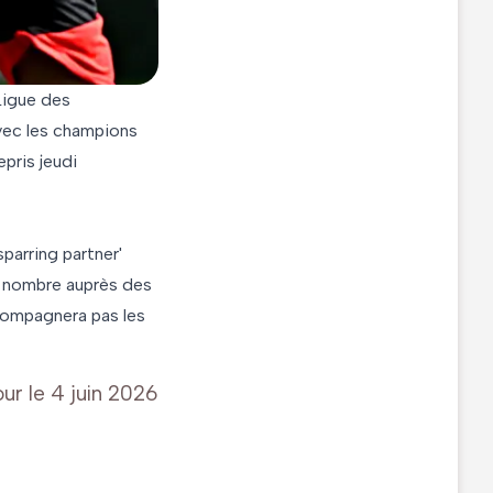
 Ligue des
avec les champions
epris jeudi
parring partner'
e nombre auprès des
ccompagnera pas les
our le
4 juin 2026