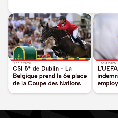
8 août 2026
8 août 2026
CSI 5* de Dublin - La
L'UEFA
Belgique prend la 6e place
indemn
de la Coupe des Nations
employ
présum