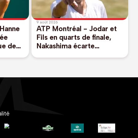
9 août 2026
 Hanne
ATP Montréal - Jodar et
iée
Fils en quarts de finale,
sue de
Nakashima écarte
Rinderknech
lité