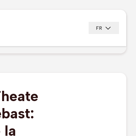
FR
Theate
ebast:
 la