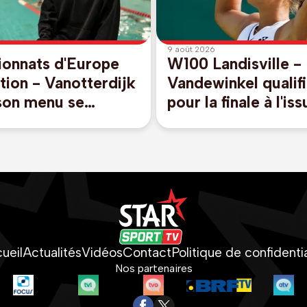
9 août 2026
onnats d'Europe
W100 Landisville -
tion - Vanotterdijk
Vandewinkel qualif
 son menu se
pour la finale à l'is
t du 50m libre et
son 3e match de la
s, pas de relais
journée
ueil
Actualités
Vidéos
Contact
Politique de confidentia
Nos partenaires