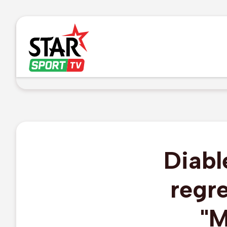
Diabl
regre
"M