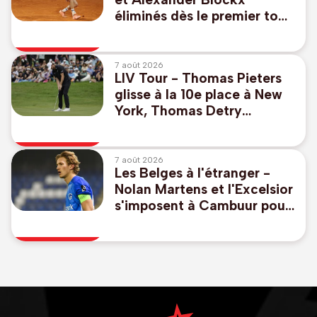
éliminés dès le premier tour
en double
7 août 2026
LIV Tour - Thomas Pieters
glisse à la 10e place à New
York, Thomas Detry
remonte au 39e rang
7 août 2026
Les Belges à l'étranger -
Nolan Martens et l'Excelsior
s'imposent à Cambuur pour
lancer la saison en
Eredivisie