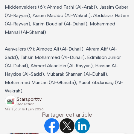
Middenvelders (6): Ahmed Fathi (Al-Arabi), Jassim Gaber
(Al-Rayyan), Assim Madibo (Al-Wakrah), Abdulaziz Hatem
(Al-Rayyan), Karim Boudiaf (Al-Duhail), Mohammed
Mannai (Al-Shamal)
Aanvallers (9): Almoez Ali (Al-Duhail), Akram Afif (Al-
Sadd), Tahsin Mohammed (Al-Duhail), Edmilson Junior
(Al-Duhail), Ahmed Alaaeldin (Al-Rayyan), Hassan Al-
Haydos (Al-Sadd), Mubarak Shannan (Al-Duhail),
Mohammed Muntari (Al-Gharafa), Yusuf Abdurisag (Al-
Wakrah)
Starsporttv
Redaction
Mis à jour le
1 juin 2026
Partager cet article