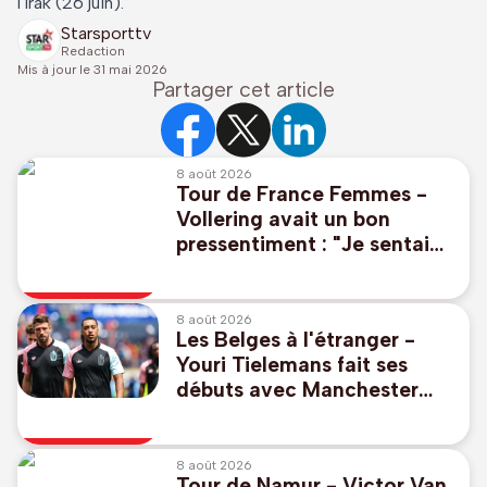
l'Irak (26 juin).
Starsporttv
Redaction
Mis à jour le
31 mai 2026
Partager cet article
8 août 2026
Tour de France Femmes -
Vollering avait un bon
pressentiment : "Je sentais
que j'allais prendre le
maillot jaune"
8 août 2026
Les Belges à l'étranger -
Youri Tielemans fait ses
débuts avec Manchester
United qui partage en
amical face au PSG
8 août 2026
Tour de Namur - Victor Van