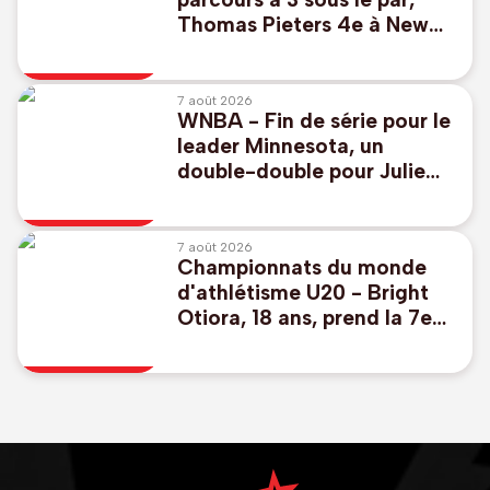
Thomas Pieters 4e à New
York, Thomas Detry 53e
7 août 2026
WNBA - Fin de série pour le
leader Minnesota, un
double-double pour Julie
Allemand avec Toronto
7 août 2026
Championnats du monde
d'athlétisme U20 - Bright
Otiora, 18 ans, prend la 7e
place en finale du 100m à
Eugene