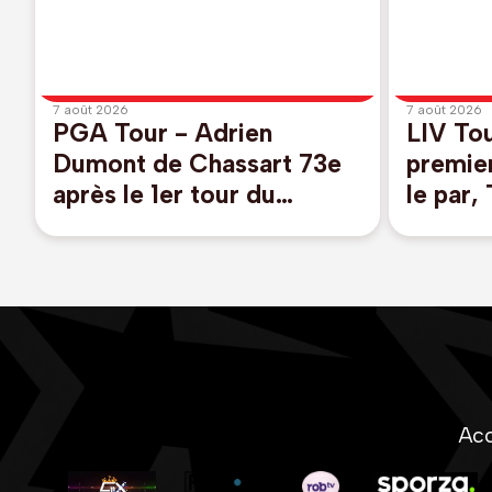
7 août 2026
7 août 2026
PGA Tour - Adrien
LIV To
Dumont de Chassart 73e
premier
après le 1er tour du
le par,
Wyndham Championship,
à New 
Caroline du Nord
Detry 
Acc