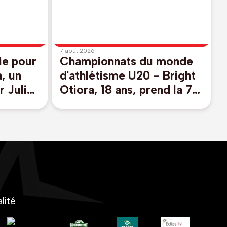
7 août 2026
ie pour
Championnats du monde
, un
d'athlétisme U20 - Bright
 Julie
Otiora, 18 ans, prend la 7e
onto
place en finale du 100m à
Eugene
lité