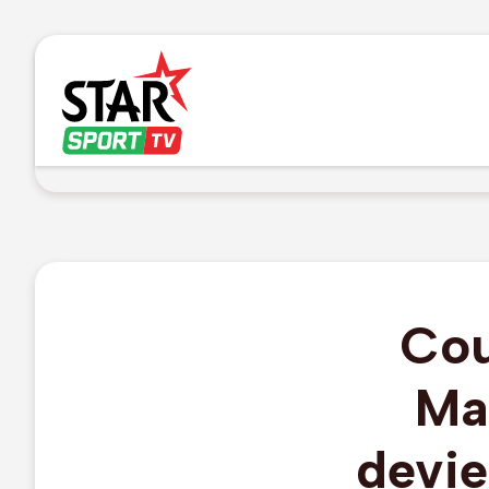
Cou
Ma
devie