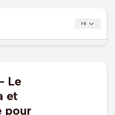
FR
- Le
 et
é pour