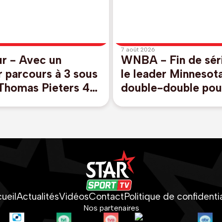
7 août 2026
ur - Avec un
WNBA - Fin de sér
 parcours à 3 sous
le leader Minnesota
 Thomas Pieters 4e
double-double pour
York, Thomas
Allemand avec Tor
53e
ueil
Actualités
Vidéos
Contact
Politique de confidentia
Nos partenaires