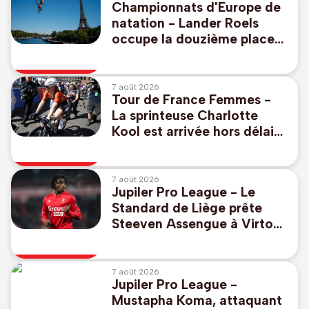
Championnats d'Europe de
natation - Lander Roels
occupe la douzième place
au plongeon de haut vol à
la mi-parcours
7 août 2026
Tour de France Femmes -
La sprinteuse Charlotte
Kool est arrivée hors délais
au sommet du Ventoux
7 août 2026
Jupiler Pro League - Le
Standard de Liège prête
Steeven Assengue à Virton
en D1B
7 août 2026
Jupiler Pro League -
Mustapha Koma, attaquant