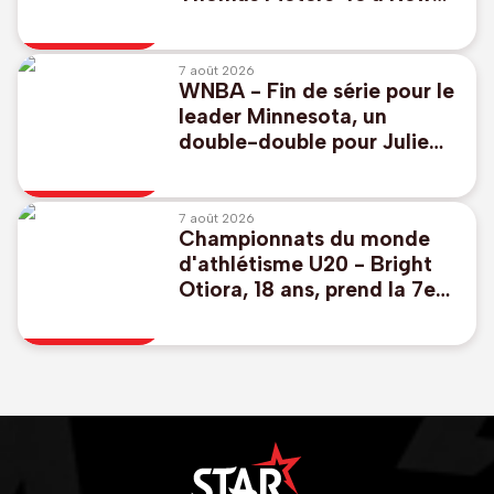
York, Thomas Detry 53e
7 août 2026
WNBA - Fin de série pour le
leader Minnesota, un
double-double pour Julie
Allemand avec Toronto
7 août 2026
Championnats du monde
d'athlétisme U20 - Bright
Otiora, 18 ans, prend la 7e
place en finale du 100m à
Eugene