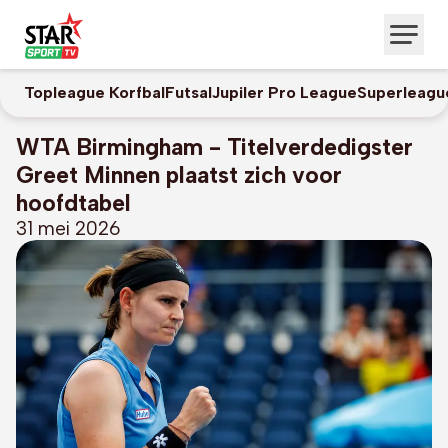
Topleague Korfbal
Futsal
Jupiler Pro League
Superleagu
WTA Birmingham - Titelverdedigster
Greet Minnen plaatst zich voor
hoofdtabel
31 mei 2026