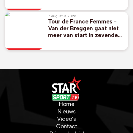
getwijfeld toen ik de kans
kreeg"
7 augustus 2026
Tour de France Femmes -
Van der Breggen gaat niet
meer van start in zevende
etappe
Home
Nieuws
Video's
Contact