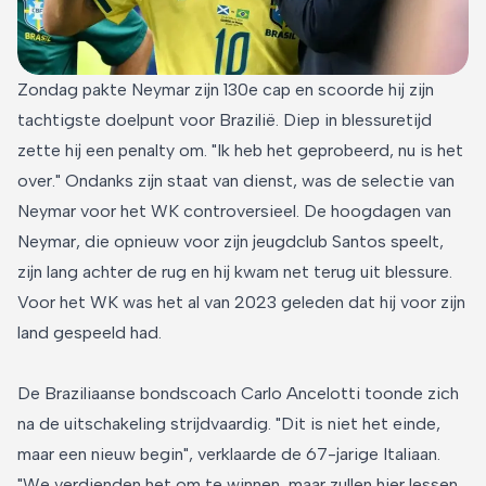
Zondag pakte Neymar zijn 130e cap en scoorde hij zijn
tachtigste doelpunt voor Brazilië. Diep in blessuretijd
zette hij een penalty om. "Ik heb het geprobeerd, nu is het
over." Ondanks zijn staat van dienst, was de selectie van
Neymar voor het WK controversieel. De hoogdagen van
Neymar, die opnieuw voor zijn jeugdclub Santos speelt,
zijn lang achter de rug en hij kwam net terug uit blessure.
Voor het WK was het al van 2023 geleden dat hij voor zijn
land gespeeld had.
De Braziliaanse bondscoach Carlo Ancelotti toonde zich
na de uitschakeling strijdvaardig. "Dit is niet het einde,
maar een nieuw begin", verklaarde de 67-jarige Italiaan.
"We verdienden het om te winnen, maar zullen hier lessen