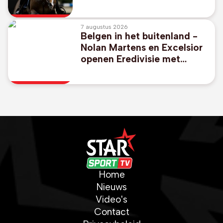
Champions League-
overwinning in Londen
7 augustus 2026
Belgen in het buitenland -
Nolan Martens en Excelsior
openen Eredivisie met
duidelijke zege bij
promovendus Cambuur
Home
Nieuws
Video's
Contact