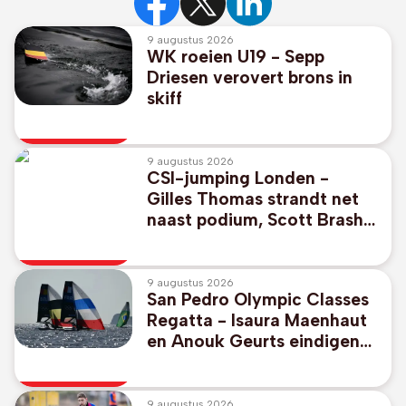
9 augustus 2026
WK roeien U19 - Sepp
Driesen verovert brons in
skiff
9 augustus 2026
CSI-jumping Londen -
Gilles Thomas strandt net
naast podium, Scott Brash
wint met Belgisch paard
9 augustus 2026
San Pedro Olympic Classes
Regatta - Isaura Maenhaut
en Anouk Geurts eindigen
op negende plaats in 49er
FX
9 augustus 2026