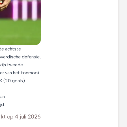
 de achtste
apverdische defensie,
 zijn tweede
ter van het toernooi
K (20 goals).
van
jd.
rkt op
4 juli 2026