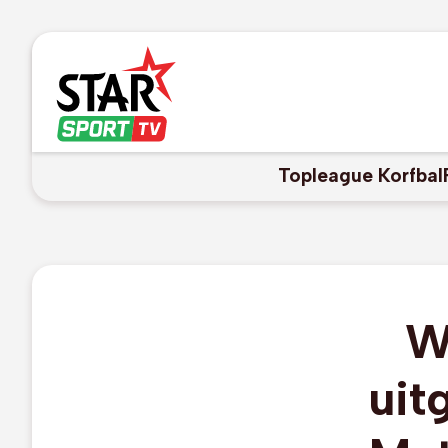
Topleague Korfbal
W
uit