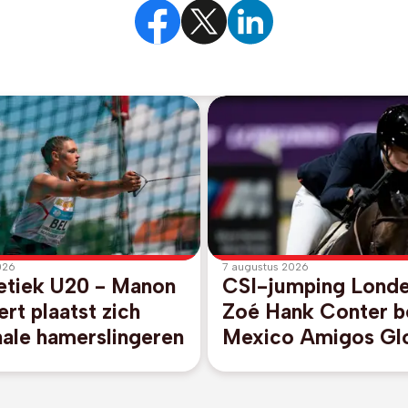
026
7 augustus 2026
etiek U20 - Manon
CSI-jumping Londe
rt plaatst zich
Zoé Hank Conter b
nale hamerslingeren
Mexico Amigos Gl
Champions League
overwinning in Lon