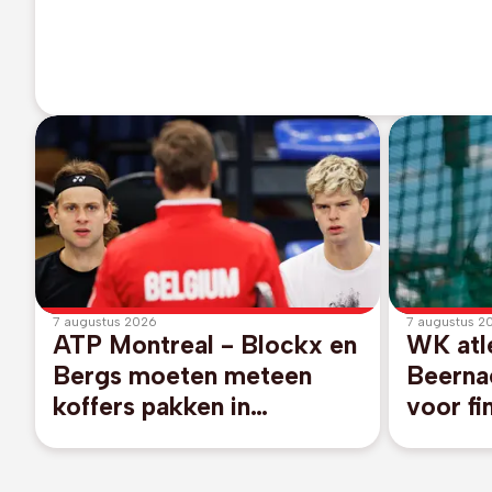
7 augustus 2026
7 augustus 2
ATP Montreal - Blockx en
WK atl
Bergs moeten meteen
Beernae
koffers pakken in
voor fi
dubbelspel