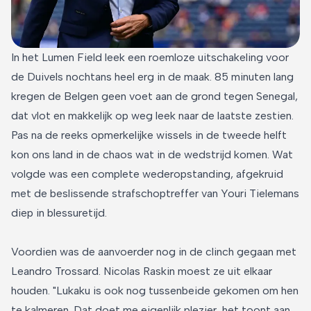
In het Lumen Field leek een roemloze uitschakeling voor
de Duivels nochtans heel erg in de maak. 85 minuten lang
kregen de Belgen geen voet aan de grond tegen Senegal,
dat vlot en makkelijk op weg leek naar de laatste zestien.
Pas na de reeks opmerkelijke wissels in de tweede helft
kon ons land in de chaos wat in de wedstrijd komen. Wat
volgde was een complete wederopstanding, afgekruid
met de beslissende strafschoptreffer van Youri Tielemans
diep in blessuretijd.
Voordien was de aanvoerder nog in de clinch gegaan met
Leandro Trossard. Nicolas Raskin moest ze uit elkaar
houden. "Lukaku is ook nog tussenbeide gekomen om hen
te kalmeren. Dat doet me eigenlijk plezier, het toont aan