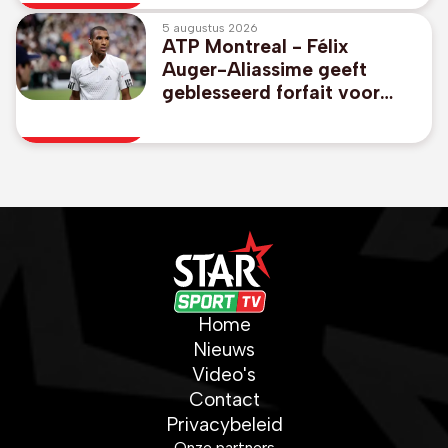
5 augustus 2026
ATP Montreal - Félix
Auger-Aliassime geeft
geblesseerd forfait voor
Canadees Open
Home
Nieuws
Video's
Contact
Privacybeleid
Onze partners