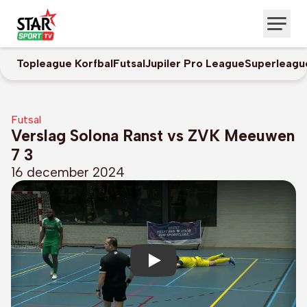
Topleague Korfbal
Futsal
Jupiler Pro League
Superleagu
Futsal
Verslag Solona Ranst vs ZVK Meeuwen
7 3
16 december 2024
Play