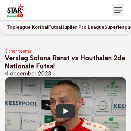
Topleague Korfbal
Futsal
Jupiler Pro League
Superleagu
Other teams
Verslag Solona Ranst vs Houthalen 2de
Nationale Futsal
4 december 2023
Play