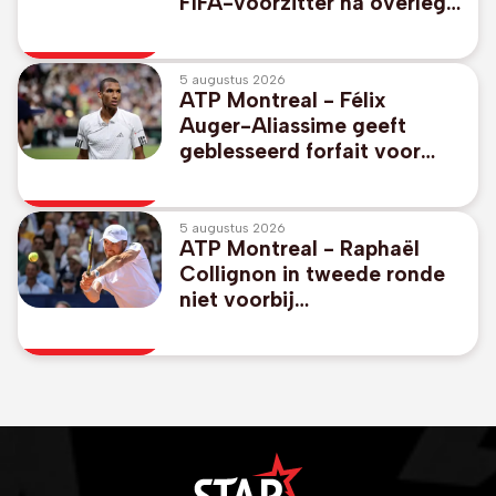
FIFA-voorzitter na overleg
in Marokko
5 augustus 2026
ATP Montreal - Félix
Auger-Aliassime geeft
geblesseerd forfait voor
Canadees Open
5 augustus 2026
ATP Montreal - Raphaël
Collignon in tweede ronde
niet voorbij
toernooiwinnaar van 2024