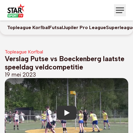
Topleague Korfbal
Futsal
Jupiler Pro League
Superleagu
Topleague Korfbal
Verslag Putse vs Boeckenberg laatste
speeldag veldcompetitie
19 mei 2023
Play