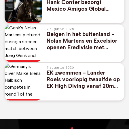
Hank Conter bezorgt
Mexico Amigos Global
Champions League-
overwinning in Londen
7 augustus 2026
Belgen in het buitenland -
Nolan Martens en Excelsior
openen Eredivisie met
duidelijke zege bij
promovendus Cambuur
7 augustus 2026
EK zwemmen - Lander
Roels voorlopig twaalfde op
EK High Diving vanaf 20m
hoge plank