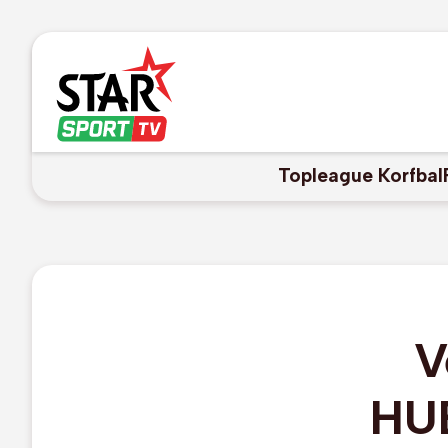
Topleague Korfbal
V
HUB