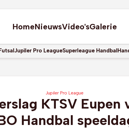
Home
Nieuws
Video's
Galerie
Futsal
Jupiler Pro League
Superleague Handbal
Han
Jupiler Pro League
erslag KTSV Eupen 
O Handbal speelda