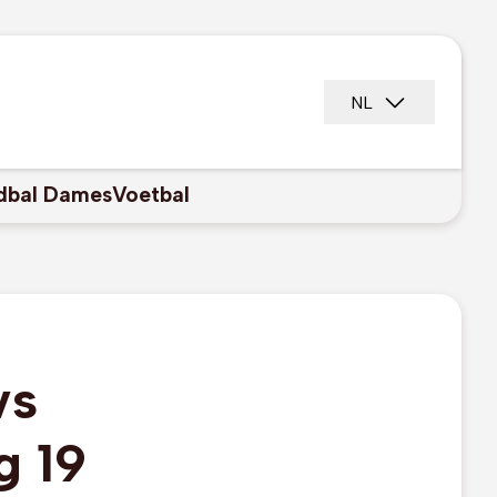
NL
dbal Dames
Voetbal
vs
g 19