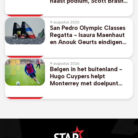
naast podium, Scott Brash
wint met Belgisch paard
9 augustus 2026
San Pedro Olympic Classes
Regatta - Isaura Maenhaut
en Anouk Geurts eindigen
op negende plaats in 49er
FX
9 augustus 2026
Belgen in het buitenland -
Hugo Cuypers helpt
Monterrey met doelpunt
aan 1-2-zege tegen Miami
van afwezige Messi