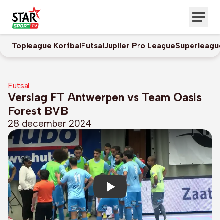
Topleague Korfbal
Futsal
Jupiler Pro League
Superleagu
Futsal
Verslag FT Antwerpen vs Team Oasis
Forest BVB
28 december 2024
Play