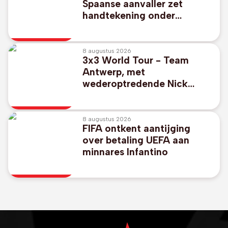
Spaanse aanvaller zet
handtekening onder
contract tot 2031 bij Club
Brugge
8 augustus 2026
3x3 World Tour - Team
Antwerp, met
wederoptredende Nick
Celis, plaatst zich in
Ueonhara voor kwartfinales
8 augustus 2026
FIFA ontkent aantijging
over betaling UEFA aan
minnares Infantino