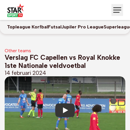
Topleague Korfbal
Futsal
Jupiler Pro League
Superleagu
Other teams
Verslag FC Capellen vs Royal Knokke
1ste Nationale veldvoetbal
14 februari 2024
Play