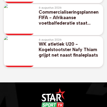
Kortrijk
6 augustus 2026
Commercialiseringsplannen
FIFA - Afrikaanse
voetbalfederatie staat
unaniem achter FIFA-
voorzitter Gianni Infantino
6 augustus 2026
WK atletiek U20 -
Kogelstootster Nafy Thiam
grijpt net naast finaleplaats