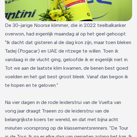
De 30-jarige Noorse klimmer, die in 2022 teelbalkanker
overwon, had eigenlijk maandag al op het geel gehoopt:
"Ik dacht dat gisteren al de dag kon zijn, maar toen bleken
Tadej (Pogacar) en UAE de ritzege te willen. Toen ik
vandaag in de vlucht ging, geloofde ik er eigenlijk niet in.
Tot we aan de laatste klim kwamen, de benen best goed
voelden en het gat best groot bleek. Vanaf dan begon ik
te hopen en te geloven."
Na vier dagen in de rode leiderstrui van de Vuelta van
vorig jaar draagt Traeen zo de leiderstrui van de
belangrijkste koers ter wereld, en dat met bijna acht
minuten voorsprong op de klassementsrenners. "De Tour
is de Tour. Ik ga er elke dag van genieten zolang het kan. Ik