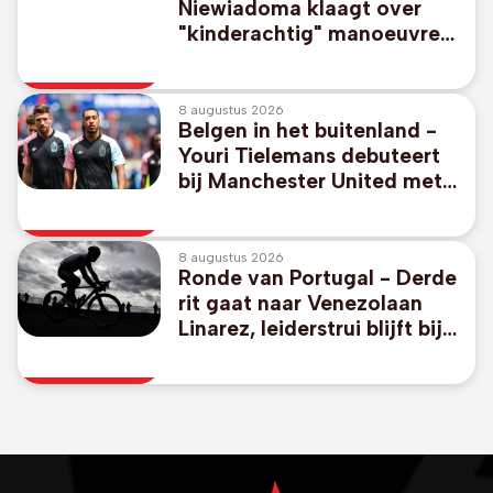
Niewiadoma klaagt over
"kinderachtig" manoeuvre
van ploeg Vollering: "Alle
respect kwijt"
8 augustus 2026
Belgen in het buitenland -
Youri Tielemans debuteert
bij Manchester United met
gelijkspel in oefenpot tegen
PSG
8 augustus 2026
Ronde van Portugal - Derde
rit gaat naar Venezolaan
Linarez, leiderstrui blijft bij
thuisrijder Oliveira