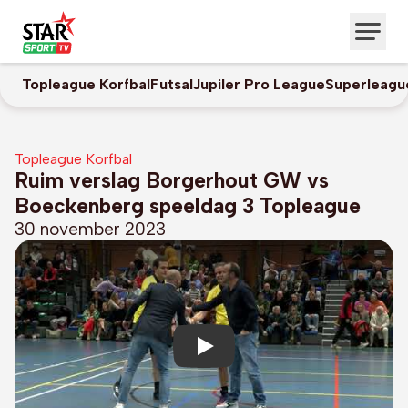
Topleague Korfbal
Futsal
Jupiler Pro League
Superleagu
Topleague Korfbal
Ruim verslag Borgerhout GW vs
Boeckenberg speeldag 3 Topleague
30 november 2023
Play