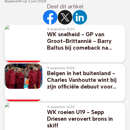
Bijgewerkt op
2 juni 2026
Deel dit artikel
9 augustus 2026
WK snelheid - GP van
Groot-Brittannië - Barry
Baltus bij comeback na
schouderoperatie negende
in Silverstone
9 augustus 2026
Belgen in het buitenland -
Charles Vanhoutte wint bij
zijn officiële debuut voor
Feyenoord in Rotterdamse
derby
9 augustus 2026
WK roeien U19 - Sepp
Driesen verovert brons in
skiff