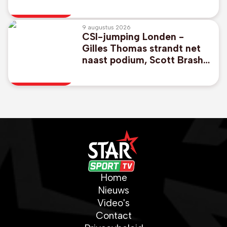
9 augustus 2026
CSI-jumping Londen -
Gilles Thomas strandt net
naast podium, Scott Brash
wint met Belgisch paard
Home
Nieuws
Video's
Contact