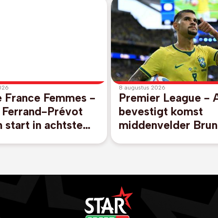
026
8 augustus 2026
e France Femmes -
Premier League - 
e Ferrand-Prévot
bevestigt komst
n start in achtste
middenvelder Bru
Guimaraes