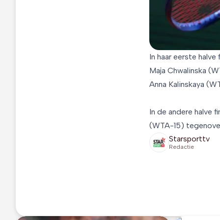
In haar eerste halv
Maja Chwalinska (WT
Anna Kalinskaya (WT
In de andere halve 
(WTA-15) tegenover
Starsporttv
Redactie