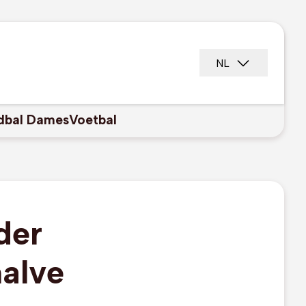
NL
dbal Dames
Voetbal
der
halve