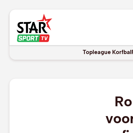
Topleague Korfbal
Ro
voor