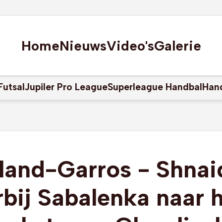
Home
Nieuws
Video's
Galerie
Futsal
Jupiler Pro League
Superleague Handbal
Han
land-Garros - Shnai
bij Sabalenka naar 