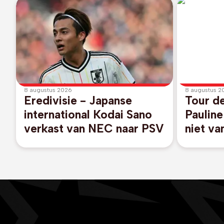
8 augustus 2026
8 augustus 2
Eredivisie - Japanse
Tour d
international Kodai Sano
Paulin
verkast van NEC naar PSV
niet va
etappe