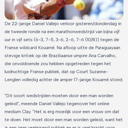
De 22-jarige Daniel Vallejo verloor gisteren/donderdag in
de tweede ronde na een marathonwedstrijd van bijna vijf
uur in vijf sets (6-3, 7-5, 3-6, 2-6, 7-6 (10/8)) tegen de
Franse wildcard Kouamé. Na afloop uitte de Paraguayaan
stevige kritiek op de Braziliaanse umpire Ana Carvalho,
die onvoldoende zou hebben opgetreden tegen het
luidruchtige Franse publiek, dat op Court Suzanne-
Lenglen volledig achter de amper 17-jarige Kouamé stond.
"Dit soort wedstrijden moeten door een man worden
geleid", meende Daniel Vallejo tegenover het online
medium Clay. "Het is erg moeilijk voor een vrouw om dat
te doen. Het moet door een man worden geleid, want het
is een zeer veeleisend publiek en er is veel kracht voor