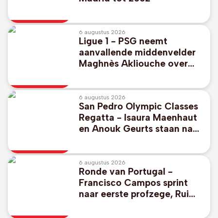
6 augustus 2026
Ligue 1 - PSG neemt
aanvallende middenvelder
Maghnès Akliouche over
van AS Monaco
6 augustus 2026
San Pedro Olympic Classes
Regatta - Isaura Maenhaut
en Anouk Geurts staan na
drie dagen vierde in
olympische wateren van
2028
6 augustus 2026
Ronde van Portugal -
Francisco Campos sprint
naar eerste profzege, Rui
Oliveira nieuwe leider