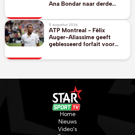
Ana Bondar naar derde
ronde
5 augustus 2026
ATP Montreal - Félix
Auger-Aliassime geeft
geblesseerd forfait voor
Canadees Open
Home
Nieuws
Video's