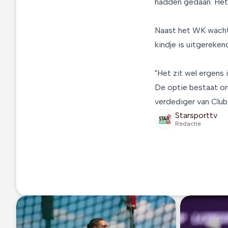
hadden gedaan. Het 
Naast het WK wacht 
kindje is uitgereken
"Het zit wel ergens 
De optie bestaat om
verdediger van Club 
Starsporttv
Redactie