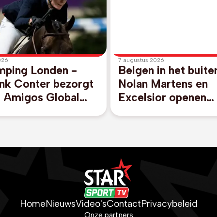
026
7 augustus 2026
mping Londen -
Belgen in het buite
nk Conter bezorgt
Nolan Martens en
 Amigos Global
Excelsior openen
ons League-
Eredivisie met duid
nning in Londen
zege bij promoven
Cambuur
Home
Nieuws
Video's
Contact
Privacybeleid
Onze partners