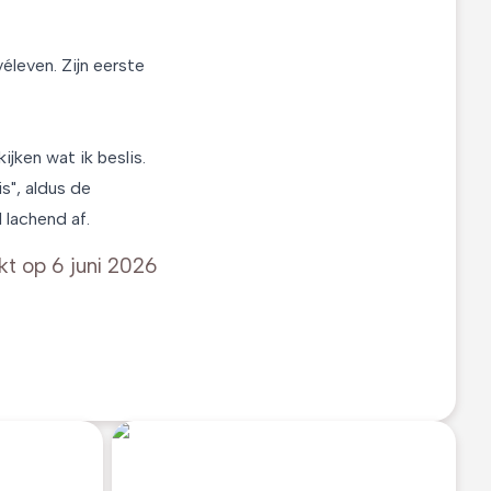
leven. Zijn eerste
jken wat ik beslis.
s", aldus de
 lachend af.
kt op
6 juni 2026