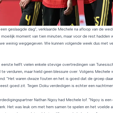
t een geslaagde dag", verklaarde Mechele na afloop van de weds
 moeilijk moment van tien minuten, maar voor de rest hadden w
 we weinig weggegeven. We kunnen volgende week dus met v
eerste helft vielen enkele stevige overtredingen van Tunesisch
 te verduren, maar hield geen blessure over. Volgens Mechele 
nd. "Het waren dwaze fouten en het is goed dat de groep daa
est goed zit. Tegen Doku verdedigen is echter een nachtmerr
erdedigingspartner Nathan Ngoy had Mechele lof. "Ngoy is een ec
sterk. Het was leuk om met hem samen te spelen en het voelde al