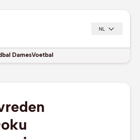
NL
dbal Dames
Voetbal
evreden
Doku