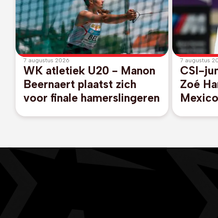
7 augustus 2026
7 augustus 2
WK atletiek U20 - Manon
CSI-ju
Beernaert plaatst zich
Zoé Ha
voor finale hamerslingeren
Mexico
Champi
overwi