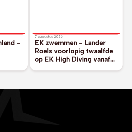
7 augustus 2026
nland -
EK zwemmen - Lander
Roels voorlopig twaalfde
op EK High Diving vanaf
elijke
20m hoge plank
dus