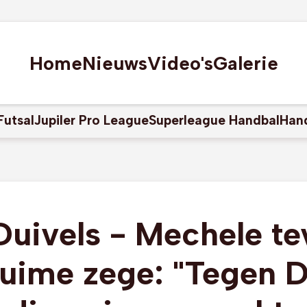
Home
Nieuws
Video's
Galerie
Futsal
Jupiler Pro League
Superleague Handbal
Han
uivels - Mechele t
ruime zege: "Tegen 