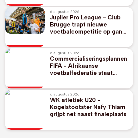
6 augustus 2026
Jupiler Pro League - Club
Brugge trapt nieuwe
voetbalcompetitie op gang
tegen promovendus KV
Kortrijk
6 augustus 2026
Commercialiseringsplannen
FIFA - Afrikaanse
voetbalfederatie staat
unaniem achter FIFA-
voorzitter Gianni Infantino
6 augustus 2026
WK atletiek U20 -
Kogelstootster Nafy Thiam
grijpt net naast finaleplaats