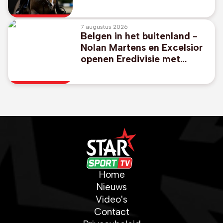
Champions League-
overwinning in Londen
7 augustus 2026
Belgen in het buitenland -
Nolan Martens en Excelsior
openen Eredivisie met
duidelijke zege bij
promovendus Cambuur
Home
Nieuws
Video's
Contact