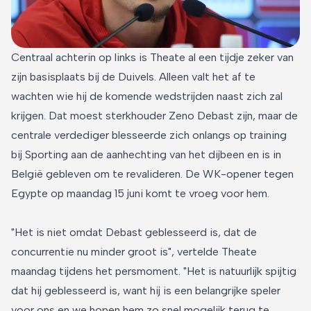
Centraal achterin op links is Theate al een tijdje zeker van
zijn basisplaats bij de Duivels. Alleen valt het af te
wachten wie hij de komende wedstrijden naast zich zal
krijgen. Dat moest sterkhouder Zeno Debast zijn, maar de
centrale verdediger blesseerde zich onlangs op training
bij Sporting aan de aanhechting van het dijbeen en is in
België gebleven om te revalideren. De WK-opener tegen
Egypte op maandag 15 juni komt te vroeg voor hem.
"Het is niet omdat Debast geblesseerd is, dat de
concurrentie nu minder groot is", vertelde Theate
maandag tijdens het persmoment. "Het is natuurlijk spijtig
dat hij geblesseerd is, want hij is een belangrijke speler
voor ons en we hopen hem zo snel mogelijk terug te