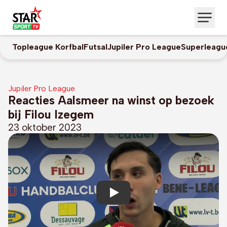
Topleague Korfbal
Futsal
Jupiler Pro League
Superleagu
Jupiler Pro League
Reacties Aalsmeer na winst op bezoek
bij Filou Izegem
23 oktober 2023
Play