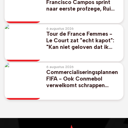
Francisco Campos sprint
naar eerste profzege, Rui
Oliveira nieuwe leider
6 augustus 2026
Tour de France Femmes -
Le Court zat "echt kapot":
"Kan niet geloven dat ik
nog kon sprinten"
6 augustus 2026
Commercialiseringsplannen
FIFA - Ook Conmebol
verwelkomt schrappen
controversiële WK-plannen