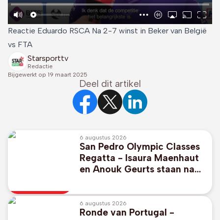
Reactie Eduardo RSCA Na 2-7 winst in Beker van België
vs FTA
Starsporttv
Redactie
Bijgewerkt op
19 maart 2025
Deel dit artikel
6 augustus 2026
San Pedro Olympic Classes
Regatta - Isaura Maenhaut
en Anouk Geurts staan na
drie dagen vierde in
olympische wateren van
2028
6 augustus 2026
Ronde van Portugal -