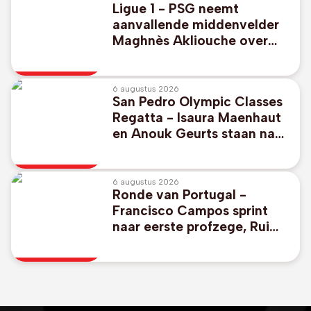
Ligue 1 - PSG neemt
aanvallende middenvelder
Maghnès Akliouche over
van AS Monaco
6 augustus 2026
San Pedro Olympic Classes
Regatta - Isaura Maenhaut
en Anouk Geurts staan na
drie dagen vierde in
olympische wateren van
2028
6 augustus 2026
Ronde van Portugal -
Francisco Campos sprint
naar eerste profzege, Rui
Oliveira nieuwe leider