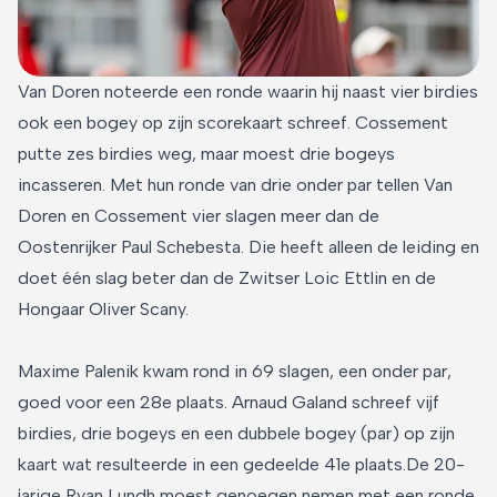
Van Doren noteerde een ronde waarin hij naast vier birdies
ook een bogey op zijn scorekaart schreef. Cossement
putte zes birdies weg, maar moest drie bogeys
incasseren. Met hun ronde van drie onder par tellen Van
Doren en Cossement vier slagen meer dan de
Oostenrijker Paul Schebesta. Die heeft alleen de leiding en
doet één slag beter dan de Zwitser Loic Ettlin en de
Hongaar Oliver Scany.
Maxime Palenik kwam rond in 69 slagen, een onder par,
goed voor een 28e plaats. Arnaud Galand schreef vijf
birdies, drie bogeys en een dubbele bogey (par) op zijn
kaart wat resulteerde in een gedeelde 41e plaats.De 20-
jarige Ryan Lundh moest genoegen nemen met een ronde