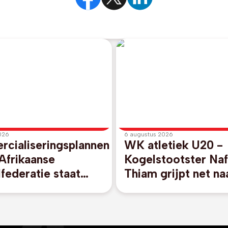
026
6 augustus 2026
cialiseringsplannen
WK atletiek U20 -
Afrikaanse
Kogelstootster Na
federatie staat
Thiam grijpt net na
m achter FIFA-
finaleplaats
ter Gianni Infantino