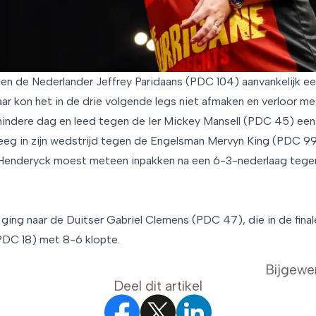
n de Nederlander Jeffrey Paridaans (PDC 104) aanvankelijk e
r kon het in de drie volgende legs niet afmaken en verloor m
indere dag en leed tegen de Ier Mickey Mansell (PDC 45) een
eg in zijn wedstrijd tegen de Engelsman Mervyn King (PDC 99
enderyck moest meteen inpakken na een 6-3-nederlaag tege
ging naar de Duitser Gabriel Clemens (PDC 47), die in de fina
DC 18) met 8-6 klopte.
Bijgewe
Deel dit artikel