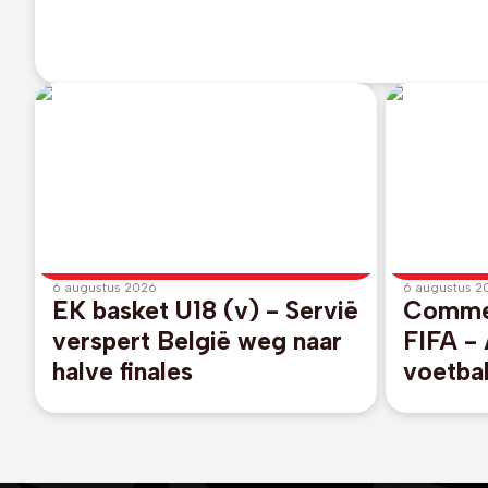
6 augustus 2026
6 augustus 2
EK basket U18 (v) - Servië
Commer
verspert België weg naar
FIFA - 
halve finales
voetbal
unanie
voorzit