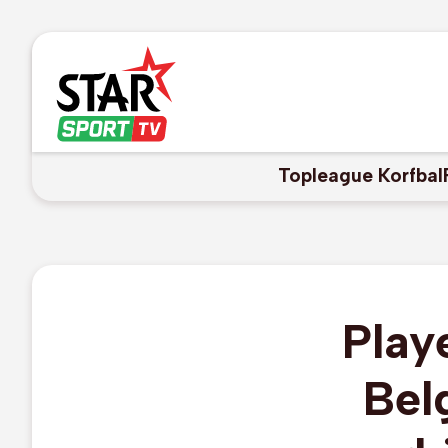
Topleague Korfbal
Play
Bel