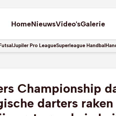
Home
Nieuws
Video's
Galerie
Futsal
Jupiler Pro League
Superleague Handbal
Han
ers Championship da
gische darters raken 