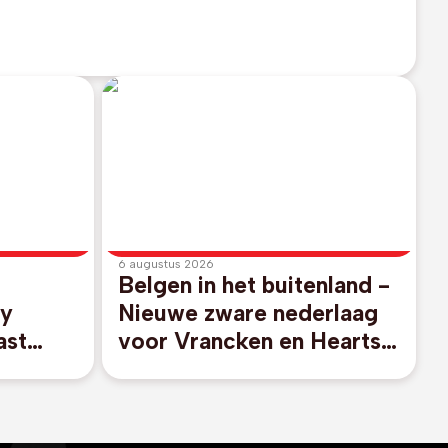
6 augustus 2026
Belgen in het buitenland -
fy
Nieuwe zware nederlaag
ast
voor Vrancken en Hearts,
PSG-doelwit Godts
scoort voor winnend Ajax