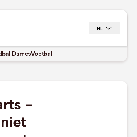
NL
dbal Dames
Voetbal
rts -
niet