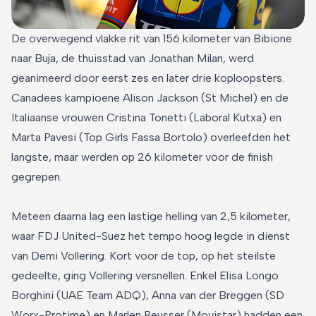
De overwegend vlakke rit van 156 kilometer van Bibione
naar Buja, de thuisstad van Jonathan Milan, werd
geanimeerd door eerst zes en later drie koploopsters.
Canadees kampioene Alison Jackson (St Michel) en de
Italiaanse vrouwen Cristina Tonetti (Laboral Kutxa) en
Marta Pavesi (Top Girls Fassa Bortolo) overleefden het
langste, maar werden op 26 kilometer voor de finish
gegrepen.
Meteen daarna lag een lastige helling van 2,5 kilometer,
waar FDJ United-Suez het tempo hoog legde in dienst
van Demi Vollering. Kort voor de top, op het steilste
gedeelte, ging Vollering versnellen. Enkel Elisa Longo
Borghini (UAE Team ADQ), Anna van der Breggen (SD
Worx-Protime) en Marlen Reusser (Movistar) hadden een