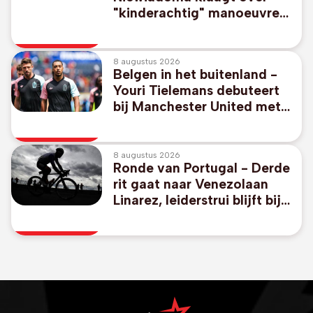
"kinderachtig" manoeuvre
van ploeg Vollering: "Alle
respect kwijt"
8 augustus 2026
Belgen in het buitenland -
Youri Tielemans debuteert
bij Manchester United met
gelijkspel in oefenpot tegen
PSG
8 augustus 2026
Ronde van Portugal - Derde
rit gaat naar Venezolaan
Linarez, leiderstrui blijft bij
thuisrijder Oliveira