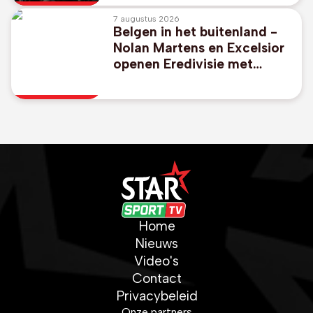
overwinning in Londen
7 augustus 2026
Belgen in het buitenland -
Nolan Martens en Excelsior
openen Eredivisie met
duidelijke zege bij
promovendus Cambuur
Home
Nieuws
Video's
Contact
Privacybeleid
Onze partners