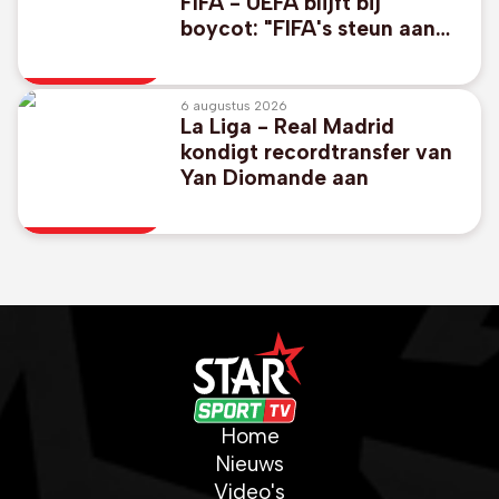
FIFA - UEFA blijft bij
boycot: "FIFA's steun aan
Infantino verandert niets"
6 augustus 2026
La Liga - Real Madrid
kondigt recordtransfer van
Yan Diomande aan
Home
Nieuws
Video's