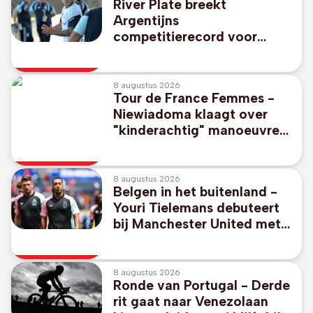
River Plate breekt
Argentijns
competitierecord voor
Thiago Almada
8 augustus 2026
Tour de France Femmes -
Niewiadoma klaagt over
"kinderachtig" manoeuvre
van ploeg Vollering: "Alle
respect kwijt"
8 augustus 2026
Belgen in het buitenland -
Youri Tielemans debuteert
bij Manchester United met
gelijkspel in oefenpot tegen
PSG
8 augustus 2026
Ronde van Portugal - Derde
rit gaat naar Venezolaan