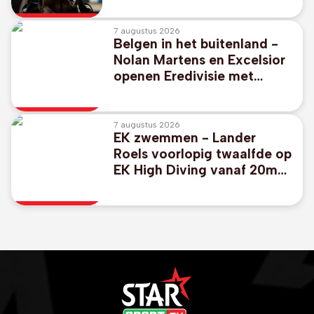
overwinning in Londen
7 augustus 2026
Belgen in het buitenland -
Nolan Martens en Excelsior
openen Eredivisie met
duidelijke zege bij
promovendus Cambuur
7 augustus 2026
EK zwemmen - Lander
Roels voorlopig twaalfde op
EK High Diving vanaf 20m
hoge plank