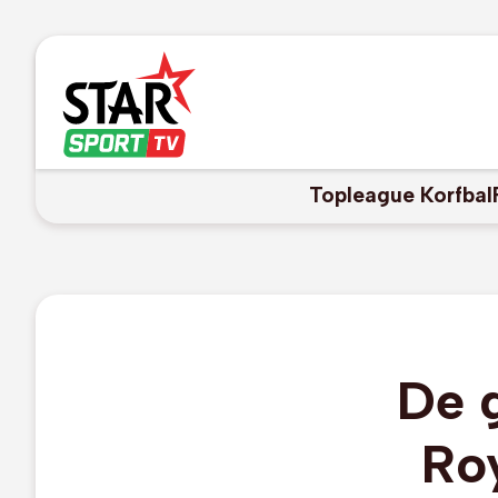
Topleague Korfbal
De 
Roy