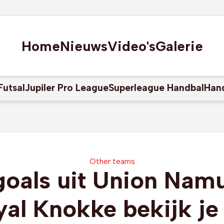
Home
Nieuws
Video's
Galerie
Futsal
Jupiler Pro League
Superleague Handbal
Han
Other teams
goals uit Union Namu
al Knokke bekijk je