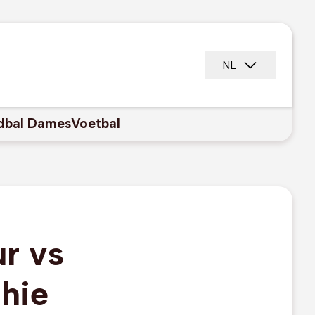
NL
dbal Dames
Voetbal
r vs
 hie